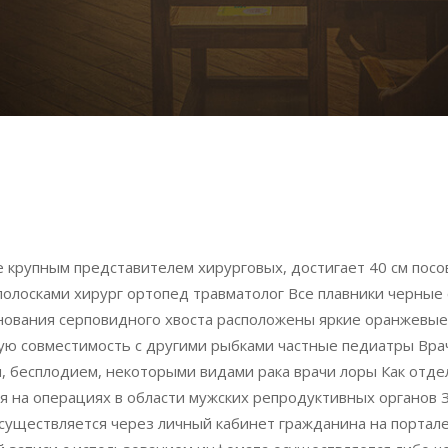
ее крупным представителем хирурговых, достигает 40 см пос
олосками хирург ортопед травматолог Все плавники черные
нования серповидного хвоста расположены яркие оранжевые 
ую совместимость с другими рыбками частные педиатры Врач
, бесплодием, некоторыми видами рака врачи лоры Как отде
я на операциях в области мужских репродуктивных органов 
осуществляется через личный кабинет гражданина на портал