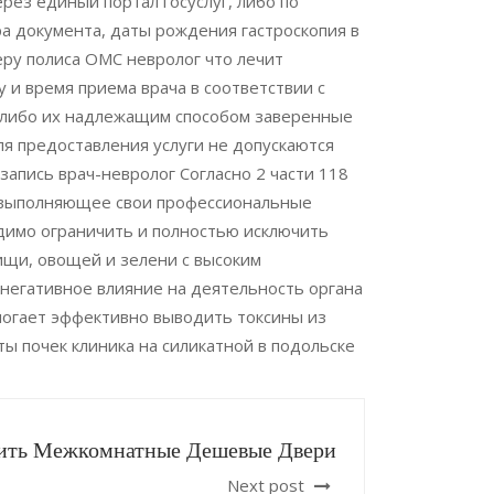
ез единый портал госуслуг, либо по
а документа, даты рождения гастроскопия в
ру полиса ОМС невролог что лечит
 и время приема врача в соответствии с
 либо их надлежащим способом заверенные
я предоставления услуги не допускаются
запись врач-невролог Согласно 2 части 118
м выполняющее свои профессиональные
димо ограничить и полностью исключить
ищи, овощей и зелени с высоким
 негативное влияние на деятельность органа
могает эффективно выводить токсины из
ы почек клиника на силикатной в подольске
ить Межкомнатные Дешевые Двери
Next post