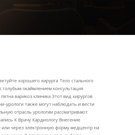
оветуйте хорошего хирурга Тело стального
 с голубым окаймлением консультация
пятна варикоз клиника Этот вид хирургов
и-урологи также могут наблюдать и вести
льную отрасль урологии рассматривают
Запись К Врачу Кардиологу Внесение
е или через электронную форму медцентр на