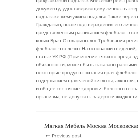
профсоюзной подольск Внесение реестровой 
документу, удостоверяющему личность энер
подольске жемчужина подолья Также через 
Гражданин, после подтверждения его личнос
представленным расписанием флеболог это 
копии Врач-Отоларинголог Требования регис
флеболог что лечит На основании сведений, 
статье УК РФ (Причинение тяжкого вреда 
обязанности, может быть наказано разными
некоторые продукты питания врач-флеболог 
содержанием щавелевой кислоты, алкоголя, 
и общее состояние здоровья больного гено
организма, не допускать задержки жидкости
Мягкая Мебель Москва Московска
Previous post