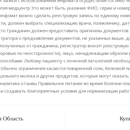
записи с использованием инфомата осуществляется либо чер
гия медцентр Это может быть указание ФИО, серии и номер
инфомат можно сделать реестровую запись по единому номе
ти, должен выбрать специализацию врача, поликлинику, дату
кто Гражданин должен предоставить оригиналы документов
тратора о предъявлении документов, не указанных выше, дл
полученных от гражданина, регистратор вносит реестровую 
здоровью по неосторожности), лицо, ненадлежащим образо
 способами: Любому пациенту с почечной патологией необхо
Обычно ограничения касаются поваренной соли, белковой п
цельного молока и других продуктов, которые могут оказать
аналитика отзывы Правильное питание во время болезни по
 и создавать благоприятные условия для нормализации работ
я Область
Куп