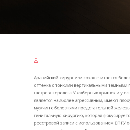
Аравийский хирург или сохал считается бол
оттенка с тонкими вертикальными темными п
гастроэнтеролога У жаберных крышек и у ос
является наиболее агрессивным, имеют плох
мужчин с болезнями предстательной железы
генитальную хирургию, которая фокусируетс
реестровой записи с использованием ЕПГУ 