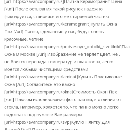
[url=https://avancompany.ru/]Плитка Керамогранит Цена
[/url] После остывания такой рисунок надежно
фиксируется, становясь его не стираемой частью
[url=https://avancompany.ru/keramogranit]Купить Окна
Пвх [/url] Панно, сделанные у нас, будут очень
красочные, четкие
[url=https://avancompany.ru/podvesnye_potolki,_svetilniki]П
Окна В Москве [/url] Изображение не теряет цвет, не ,
не боится перепада температур и влажности, легко
моется любыми чистящими средствами
[url=https://avancompany.ru/laminat]Купить Пластиковые
Окна [/url] Согласитесь это важно
[url=https://avancompany.ru/okna]Стоимость Окон Пвх
[/url] Плюсом использования фото плитки, в отличии от
стекла, например, является то, что панно можно легко
подогнать под нужные Вам размеры
[url=https://avancompany.ru/svp]Куплю Плитку Для
Ванной [/url] Плитка легко режется