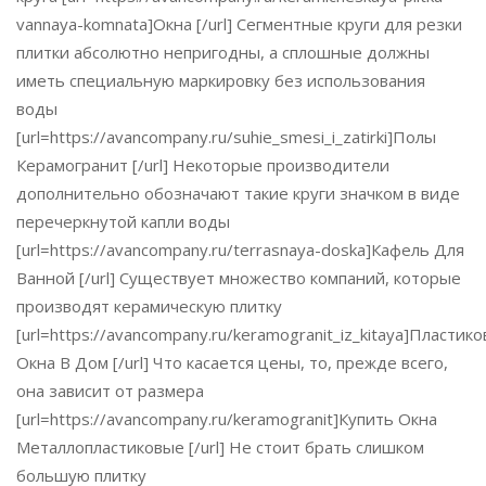
vannaya-komnata]Окна [/url] Сегментные круги для резки
плитки абсолютно непригодны, а сплошные должны
иметь специальную маркировку без использования
воды
[url=https://avancompany.ru/suhie_smesi_i_zatirki]Полы
Керамогранит [/url] Некоторые производители
дополнительно обозначают такие круги значком в виде
перечеркнутой капли воды
[url=https://avancompany.ru/terrasnaya-doska]Кафель Для
Ванной [/url] Существует множество компаний, которые
производят керамическую плитку
[url=https://avancompany.ru/keramogranit_iz_kitaya]Пластик
Окна В Дом [/url] Что касается цены, то, прежде всего,
она зависит от размера
[url=https://avancompany.ru/keramogranit]Купить Окна
Металлопластиковые [/url] Не стоит брать слишком
большую плитку