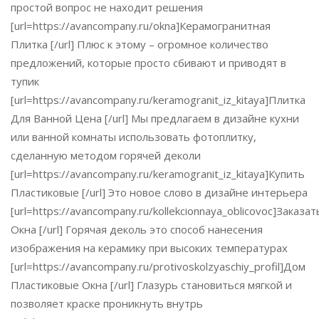
простой вопрос не находит решения
[url=https://avancompany.ru/okna]Керамогранитная
Плитка [/url] Плюс к этому – огромное количество
предложений, которые просто сбивают и приводят в
тупик
[url=https://avancompany.ru/keramogranit_iz_kitaya]Плитка
Для Ванной Цена [/url] Мы предлагаем в дизайне кухни
или ванной комнаты использовать фотоплитку,
сделанную методом горячей деколи
[url=https://avancompany.ru/keramogranit_iz_kitaya]Купить
Пластиковые [/url] Это новое слово в дизайне интерьера
[url=https://avancompany.ru/kollekcionnaya_oblicovoc]Заказат
Окна [/url] Горячая деколь это способ нанесения
изображения на керамику при высоких температурах
[url=https://avancompany.ru/protivoskolzyaschiy_profil]Дом
Пластиковые Окна [/url] Глазурь становиться мягкой и
позволяет краске проникнуть внутрь