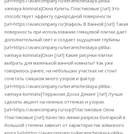
[url=https://avancompany.ru/keramicheskaya-plitka-
vannaya-komnata]Окна Купить Пластиковые [/url] Это
способствует эффекту однородной поверхности
[url=https://avancompany.ru/]Кафель В Ванной [/url] Такая
поверхность при использовании глянцевой плитки дает
дополнительный свет и создает ощущение глубины
[url=https://avancompany.ru/keramicheskaya-plitka-
vannaya-komnata]Окон [/url] Какие рисунки плитки
выбрать для маленькой ванной комнаты? Как уже
говорилось ранее, на небольших участках не стоит
сочетать слишком много узоров и фактур
[url=https://avancompany.ru/keramicheskaya-plitka-
vannaya-komnata]Террасная Доска Декинг [/url] Лучше
сделать акцент на нежных оттенках и узорах
[url=https://avancompany.ru/svp]Пластиковые Окна
Пластиковые [/url] Качество линии разреза болгаркой в
большой степени зависит от характеристик алмазного
круга [url=https://avancompany.ru/keramicheskaya-plitka-