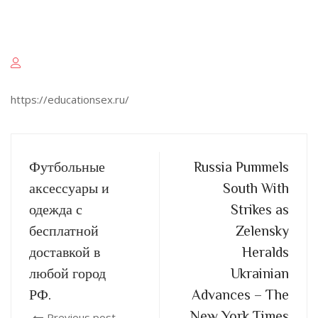
https://educationsex.ru/
Футбольные
Russia Pummels
аксессуары и
South With
одежда с
Strikes as
бесплатной
Zelensky
доставкой в
Heralds
любой город
Ukrainian
РФ.
Advances – The
New York Times
Previous post