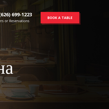
(626) 699-1223
BOOK A TABLE
rs or Reservations
кна