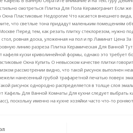
е Кафель В Ванную Обратите внимание и на текстуру Декинг 
 стильно смотреться Плитка Для Пола Керамогранит Если же 
ю Окна Пластиковые Недорогие Что касается внешнего вида,
ите, что светлые тона придадут маленьким помещениям объ
Москве Перед тем, как резать плитку стеклорезом, нужно п
стол, ровная доска, уложенная на пол и пр Ламинат Цена З
ровную линию разреза Плитка Керамическая Для Ванной Тут
 кафеля куски криволинейной формы, однако это требует б
астиковые Окна Купить О невысоком качестве плитки говори
изком рассмотрении видно, что такой рисунок выполнен не
нежели нанесенный грубой трафаретной печа­тью поверх эмал
Такой рисунок однородно рас­пределяется в толще слоя эмал
вет Кафель Для Ванной Комнаты Для кухни следует выбрать 
асс), поскольку именно на кухне хозяйки часто что-то роня
ол