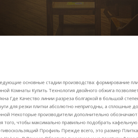
ледующие основные стадии производства: формирование плит
анной Комнаты Купить Технология двойного обжига позволя
кна Где Качество линии разреза болгаркой в большой степен
уги для резки плитки абсолютно непригодны, а сплошные д
нной Некоторые производители дополнительно обозначают т
 того, чтобы максимально правильно подобрать кафельную 
тивоскользящий Профиль Прежде всего, это размер Плитка