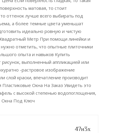
Цена Если поверхность гладкая, то такая
поверхность матовая, то стоит
 то оттенок лучше всего выбирать под
ема, а более темные цвета уменьшат
одготовить идеально ровную и чистую
а Квадратный Метр При помощи линейки и
 нужно отметить, что опытные плиточники
ольшого опыта и навыков Купить
т рисунок, выполненный аппликацией или
аккуратно -растровое изображение
и слой краски, впечатление произво­дит
и Пластиковые Окна На Заказ Увидеть это
кафель с высокой степенью водопоглощения,
ют Окна Под Ключ
47н3х