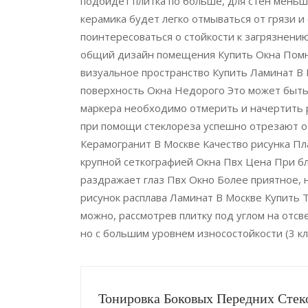
подойдет плитка по больше, для стен меньш
керамика будет легко отмываться от грязи и
поинтересоваться о стойкости к загрязнени
общий дизайн помещения Купить Окна Помн
визуальное пространство Купить Ламинат В 
поверхность Окна Недорого Это может быть 
маркера необходимо отмерить и начертить 
при помощи стеклореза успешно отрезают от
Керамогранит В Москве Качество рисунка Пл
крупной сеткографией Окна Пвх Цена При бл
раздражает глаз Пвх Окно Более при­ятное, 
рисунок расплава Ламинат В Москве Купить 
можно, рассмотрев плитку под углом на отс
но с большим уровнем износостойкости (3 кл
Тонировка Боковых Передних Стек