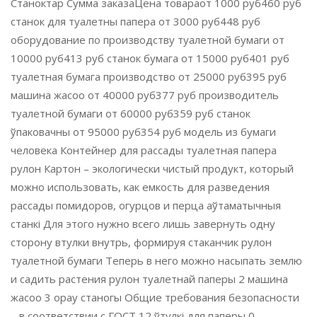
Станоктар Сумма заказаЦена товараот 1000 руб460 руб
станок для туалетны папера от 3000 руб448 руб
оборудование по производству туалетной бумаги от
10000 руб413 руб станок бумага от 15000 руб401 руб
туалетная бумага производство от 25000 руб395 руб
машина жасоо от 40000 руб377 руб производитель
туалетной бумаги от 60000 руб359 руб станок
ўпаковачны от 95000 руб354 руб модель из бумаги
человека Контейнер для рассады туалетная папера
рулон Картон – экологически чистый продукт, который
можно использовать, как емкость для разведения
рассады помидоров, огурцов и перца аўтаматычныя
станкі Для этого нужно всего лишь завернуть одну
сторону втулки внутрь, формируя стаканчик рулон
туалетной бумаги Теперь в него можно насыпать землю
и садить растения рулон туалетнай паперы 2 машина
жасоо 3 орау станогы Общие требования безопасности
– в соответствии с ГОСТ 12 ўтулкі для паперы 0