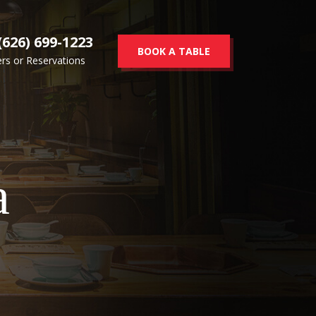
(626) 699-1223
BOOK A TABLE
rs or Reservations
а