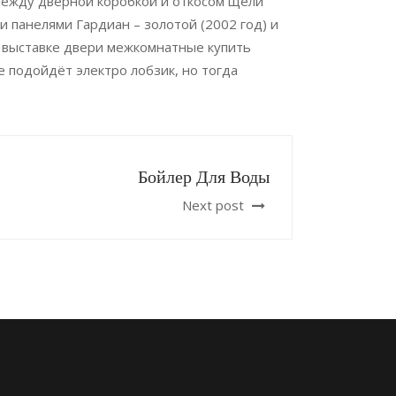
 между дверной коробкой и откосом щели
 панелями Гардиан – золотой (2002 год) и
 выставке двери межкомнатные купить
е подойдёт электро лобзик, но тогда
Бойлер Для Воды
Next post