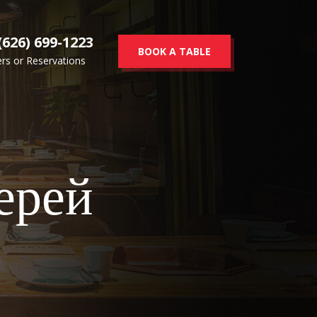
(626) 699-1223
BOOK A TABLE
rs or Reservations
ерей