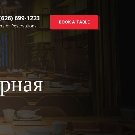
(626) 699-1223
BOOK A TABLE
rs or Reservations
орная