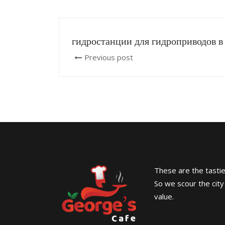
гидростанции для гидроприводов в
Previous post
These are the tasties
So we scour the city
value.