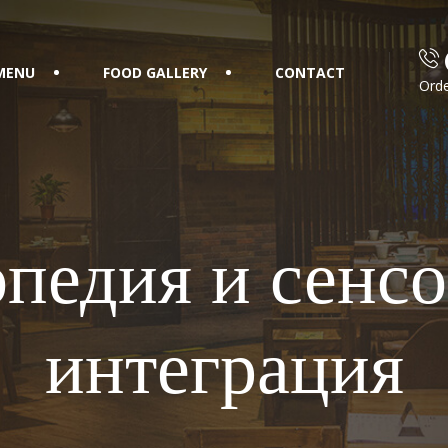
MENU
FOOD GALLERY
CONTACT
Orde
педия и сенс
интеграция