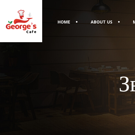
HOME
ABOUT US
З