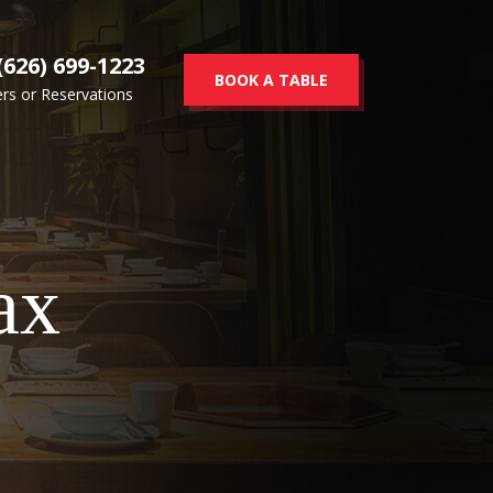
(626) 699-1223
BOOK A TABLE
rs or Reservations
ах