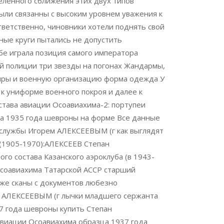
елённого сближения этих двух типов
ли связанны с высоким уровнем уважения к
тветственно, чиновники хотели поднять свой
ные круги пытались не допустить
бе играла позиция самого императора
ой полиции три звезды на погонах Жандармы,
диры и военную организацию форма одежда У
к униформе военного покроя и далее к
тава авиации Осоавиахима-2: портупеи
ца 1935 года шевроны на форме Все данные
службы Игорем АЛЕКСЕЕВЫМ (г как выглядят
 (1905-1970):АЛЕКСЕЕВ Степан
ого состава Казанского аэроклуба (в 1943-
Осоавиахима Татарской АССР старший
кже сканы с документов любезно
м АЛЕКСЕЕВЫМ (г лычки младшего сержанта
7 года шевроны купить Степан
авиации Осоавиахима образца 1937 года