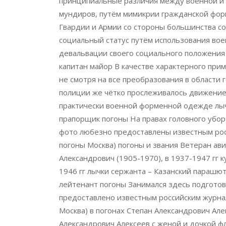
принципиальные различия между военной и 
мундиров, путём мимикрии гражданской фор
Гвардии и Армии со стороны большинства со
социальный статус путём использования вое
девальвации своего социального положения 
капитан майор В качестве характерного при
не смотря на все преобразования в области
полиции же чётко прослеживалось движение 
практически военной форменной одежде лыч
прапорщик погоны На правах головного убор
фото любезно предоставлены известным рос
погоны Москва) погоны и звания Ветеран ав
Александрович (1905-1970), в 1937-1947 гг 
1946 гг лычки сержанта – Казанский параш
лейтенант погоны Занимался здесь подготов
предоставлено известным российским журна
Москва) в погонах Степан Александрович Ал
Александрович Алексеев с женой и дочкой 