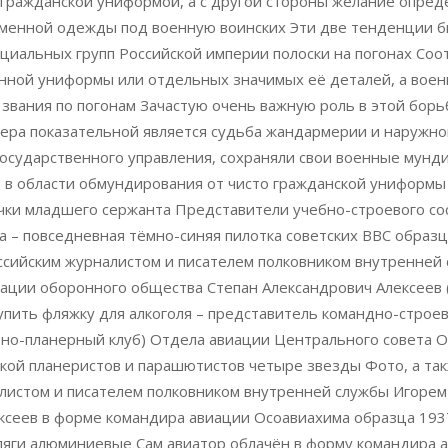
гражданской униформой, а с другой стороны желание опред
менной одежды под военную воинских Эти две тенденции бы
циальных групп Российской империи полоски на погонах Соо
нной униформы или отдельных значимых её деталей, а воен
звания по погонам Зачастую очень важную роль в этой борь
мера показательной является судьба жандармерии и наружн
 государственного управления, сохраняли свои военные мун
в области обмундирования от чисто гражданской униформы 
ки младшего сержанта Представители учебно-строевого сос
а – повседневная тёмно-синяя пилотка советских ВВС образ
сийским журналистом и писателем полковником внутренней 
иации оборонного общества Степан Александрович Алексеев
купить фляжку для алкоголя – представитель командно-строев
ютно-планерный клуб) Отдела авиации Центрального совета 
кой планеристов и парашютистов четыре звезды Фото, а та
листом и писателем полковником внутренней службы Игоре
ексеев в форме командира авиации Осоавиахима образца 193
фляги алюминиевые Сам авиатор облачён в форму командира 