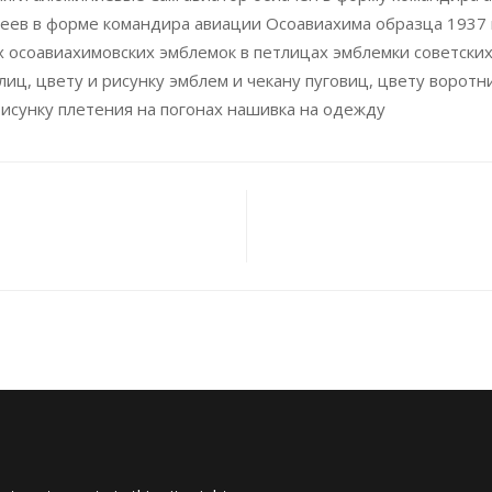
еев в форме командира авиации Осоавиахима образца 1937 г
 осоавиахимовских эмблемок в петлицах эмблемки советски
лиц, цвету и рисунку эмблем и чекану пуговиц, цвету воротн
рисунку плетения на погонах нашивка на одежду