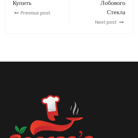
Купить
Лобового
Стекла
Previous post
Next post